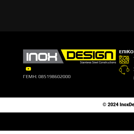
ΕΠΙΚΟ
ΓΕΜΗ: 085198602000
© 2024 InoxDes